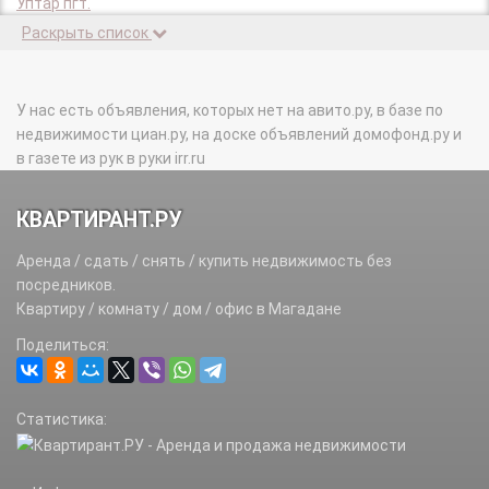
Уптар пгт.
Раскрыть список
У нас есть объявления, которых нет на авито.ру, в базе по
недвижимости циан.ру, на доске объявлений домофонд.ру и
в газете из рук в руки irr.ru
КВАРТИРАНТ.РУ
Аренда / сдать / снять / купить недвижимость без
посредников.
Квартиру / комнату / дом / офис в Магадане
Поделиться:
Статистика: