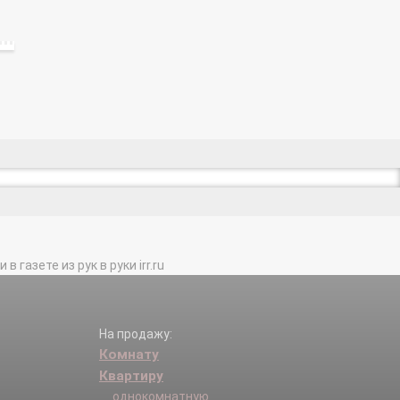
газете из рук в руки irr.ru
На продажу:
Комнату
Квартиру
однокомнатную