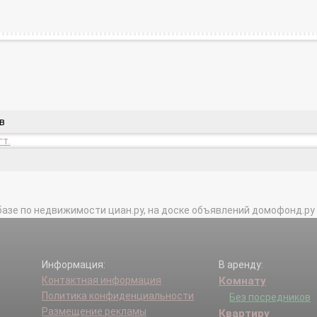
в
гт.
базе по недвижимости циан.ру, на доске объявлений домофонд.ру и в 
Информация:
В аренду:
Контактная информация
Комнату
Политика конфиденциальности
Без посредников
Размещение рекламы
Квартиру