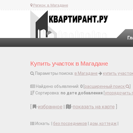
Регион:
в Магадане
Гл
Купить участок в Магадане
Параметры поиска:
в Магадане
купить участо
Найдено объявлений:
0
[
расширенный поиск
]
Сортировка:
по дате добавления
[
упорядочить 
[
-
избранное
|
-
показать на карте
]
Искать: |
без посредников
|
дом, коттедж
|