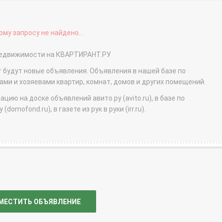
му запросу не найдено...
 недвижимости на КВАРТИРАНТ.РУ
т будут новые объявления. Объявления в нашей базе по
и и хозяевами квартир, комнат, домов и других помещений.
ю на доске объявлений авито.ру (avito.ru), в базе по
domofond.ru), в газете из рук в руки (irr.ru).
МЕСТИТЬ ОБЪЯВЛЕНИЕ