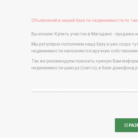
Объявлений в нашей базе по недвижимости по тако
Вы искали: Купить участок в Магадане - продажа
Мы регулярно пополняем нашу базу и уже скоро ту
недвижимости наполняются вручную собственникам
Так же рекомендуем поискать нужную Вам информаци
недвижимости циан.ру (cian.ru), в базе домофонд.ру (
РАЗ